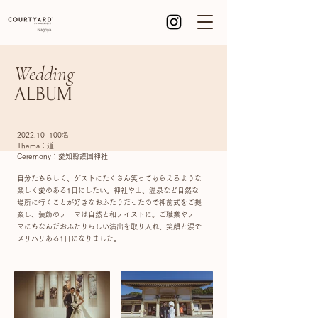
Wedding
ALBUM
2022.10 100名
Thema：道
Ceremony：愛知縣護国神社
自分たちらしく、ゲストにたくさん笑ってもらえるような
楽しく愛のある1日にしたい。神社や山、温泉など自然な
場所に行くことが好きなおふたりだったので神前式をご提
案し、装飾のテーマは自然と和テイストに。ご職業やテー
マにちなんだおふたりらしい演出を取り入れ、笑顔と涙で
メリハリある1日になりました。