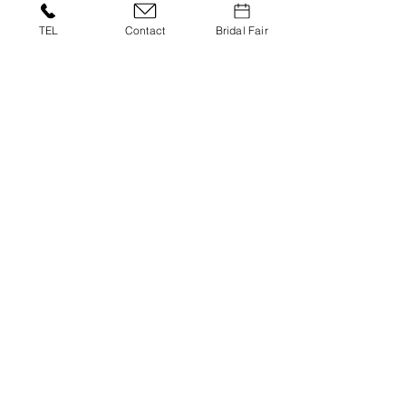
TEL
Contact
Bridal Fair
WAKON
VIEW MORE