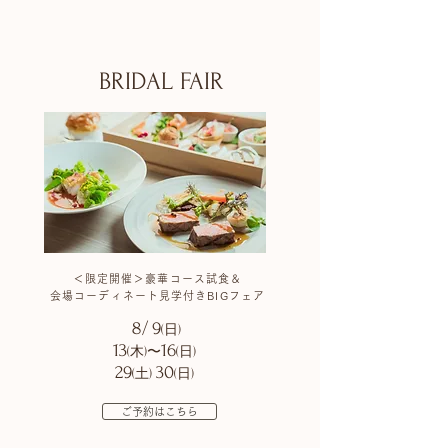
BRIDAL FAIR
＜限定開催＞豪華コース試食＆
会場コーディネート見学付きBIGフェア
8/
9
(日)
13
16
(木)〜
(日)
29
30
(土)
(日)
ご予約はこちら